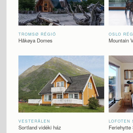
TROMSØ RÉGIÓ
OSLO RÉG
Håkøya Domes
Mountain 
VESTERÅLEN
LOFOTEN 
Sortland vidéki ház
Feriehytte