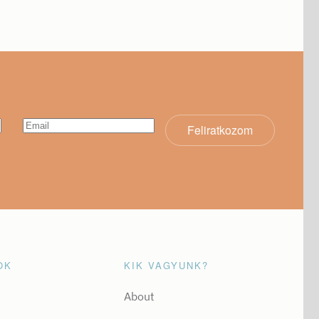
Feliratkozom
OK
KIK VAGYUNK?
About