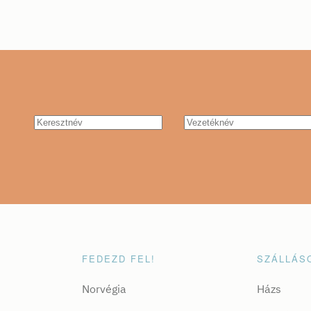
FEDEZD FEL!
SZÁLLÁS
Norvégia
Házs