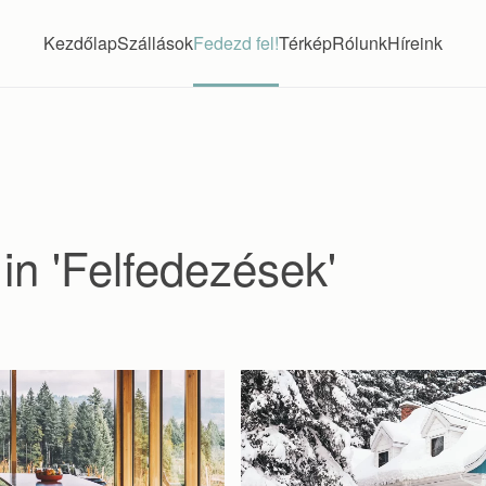
Kezdőlap
Szállások
Fedezd fel!
Térkép
Rólunk
Híreink
in 'Felfedezések'