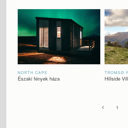
NORTH CAPE
TROMSØ 
Északi fények háza
Hillside Vil
1