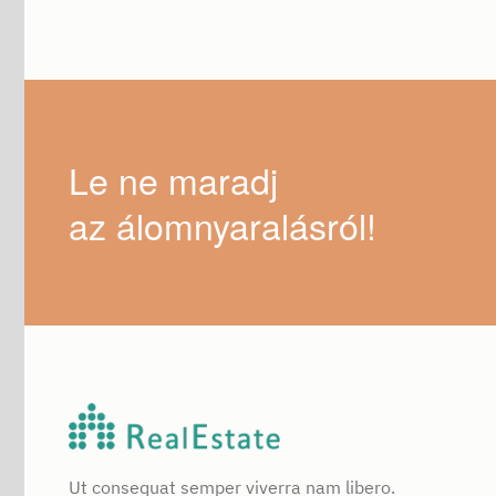
Le ne maradj
az álomnyaralásról!
Ut consequat semper viverra nam libero.