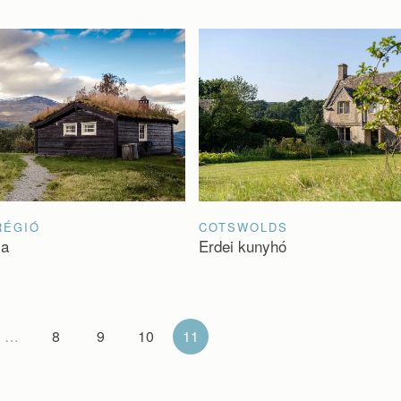
RÉGIÓ
COTSWOLDS
la
Erdei kunyhó
…
8
9
10
11