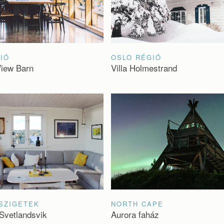
IÓ
OSLO RÉGIÓ
View Barn
Villa Holmestrand
SZIGETEK
NORTH CAPE
 Svetlandsvik
Aurora faház