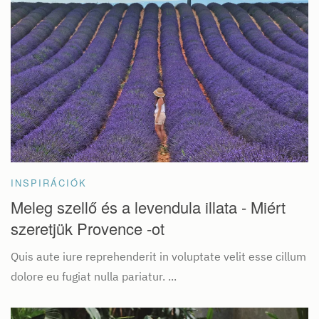
INSPIRÁCIÓK
Meleg szellő és a levendula illata - Miért
szeretjük Provence -ot
Quis aute iure reprehenderit in voluptate velit esse cillum
dolore eu fugiat nulla pariatur. ...