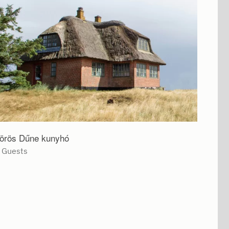
örös Dűne kunyhó
Család
 Guests
3 Gue