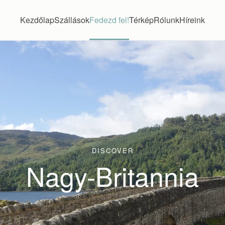
Kezdőlap
Szállások
Fedezd fel!
Térkép
Rólunk
Híreink
DISCOVER
Nagy-Britannia