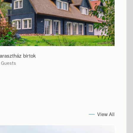
arasztház birtok
Mayfa
 Guests
4 Gue
View All