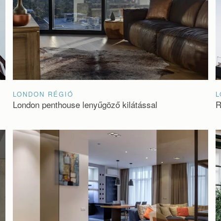
LONDON RÉGIÓ
L
London penthouse lenyűgöző kilátással
R