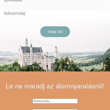
Spreewald
Szászország
View All
Le ne maradj
az álomnyaralásról!