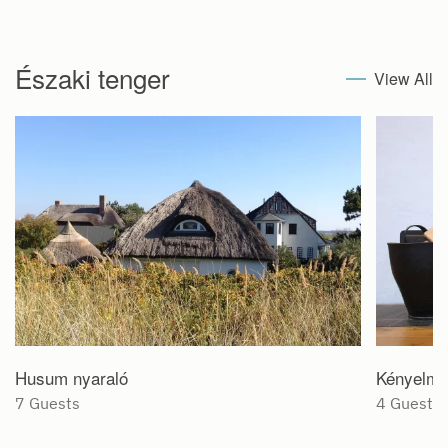
Északi tenger
View All
Husum nyaraló
Kényelme
7 Guests
4 Guests