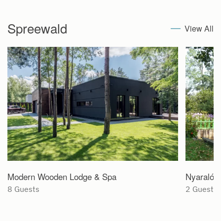
Spreewald
View All
Modern Wooden Lodge & Spa
Nyaraló a
8 Guests
2 Guests