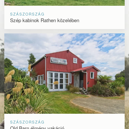
SZÁSZORSZÁG
Szép kabinok Rathen közelében
SZÁSZORSZÁG
Old Barn élmény vakáció