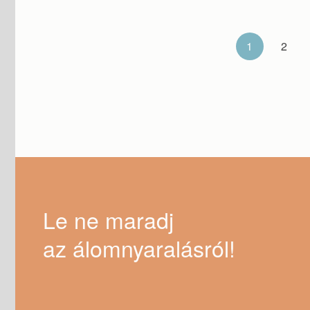
1
2
Le ne maradj
az álomnyaralásról!