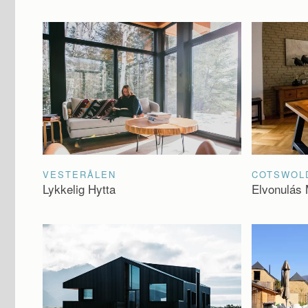
VESTERÅLEN
COTSWOL
Lykkelig Hytta
Elvonulás 