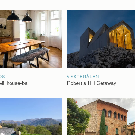
DS
VESTERÅLEN
Millhouse-ba
Robert’s Hill Getaway