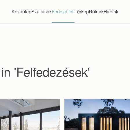
Kezdőlap
Szállások
Fedezd fel!
Térkép
Rólunk
Híreink
in 'Felfedezések'