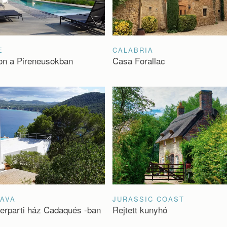
E
CALABRIA
on a Pireneusokban
Casa Forallac
RAVA
JURASSIC COAST
erparti ház Cadaqués -ban
Rejtett kunyhó